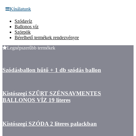
Kínálatunk
Szódavíz
Ballonos víz
Szörpök
Bérelhető termékek rendezvényre
Legnépszerűbb termékek
Szódásballon hűtő + 1 db szódás ballon
Kistószegi SZŰRT SZÉNSAVMENTES
BALLONOS VÍZ 19 literes
Kistószegi SZÓDA 2 literes palackban