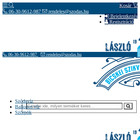
Kosár
06-30-9612-987
rendeles@szodas.hu
Bejelentkezés
Regisztráció
06-30-9612-987
rendeles@szodas.hu
Szódavíz
Ballonos víz
Szörpök